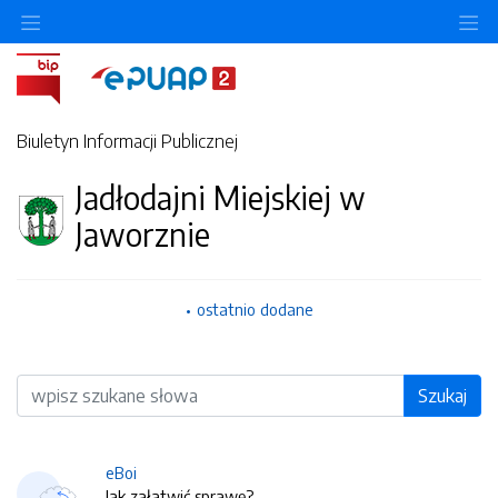
O
Biuletyn Informacji Publicznej
Jadłodajni Miejskiej w
Jaworznie
ostatnio dodane
Wyszukiwarka
Szukaj
eBoi
Jak załatwić sprawę?