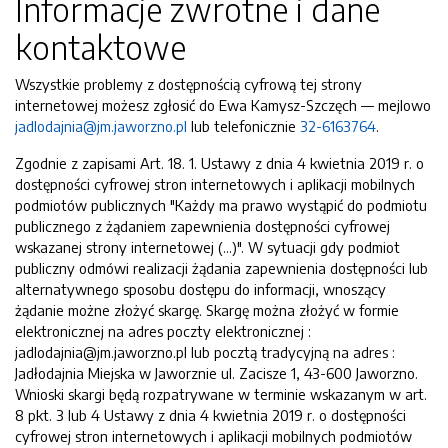
Informacje zwrotne i dane
kontaktowe
Wszystkie problemy z dostępnością cyfrową tej strony
internetowej możesz zgłosić do
Ewa Kamysz-Szczęch
— mejlowo
jadlodajnia@jm.jaworzno.pl
lub telefonicznie
32-6163764
.
Zgodnie z zapisami Art. 18. 1. Ustawy z dnia 4 kwietnia 2019 r. o
dostępności cyfrowej stron internetowych i aplikacji mobilnych
podmiotów publicznych "Każdy ma prawo wystąpić do podmiotu
publicznego z żądaniem zapewnienia dostępności cyfrowej
wskazanej strony internetowej (...)". W sytuacji gdy podmiot
publiczny odmówi realizacji żądania zapewnienia dostępności lub
alternatywnego sposobu dostępu do informacji, wnoszący
żądanie możne złożyć skargę. Skargę można złożyć w formie
elektronicznej na adres poczty elektronicznej :
jadlodajnia@jm.jaworzno.pl lub pocztą tradycyjną na adres :
Jadłodajnia Miejska w Jaworznie ul. Zacisze 1, 43-600 Jaworzno.
Wnioski skargi będą rozpatrywane w terminie wskazanym w art.
8 pkt. 3 lub 4 Ustawy z dnia 4 kwietnia 2019 r. o dostępności
cyfrowej stron internetowych i aplikacji mobilnych podmiotów