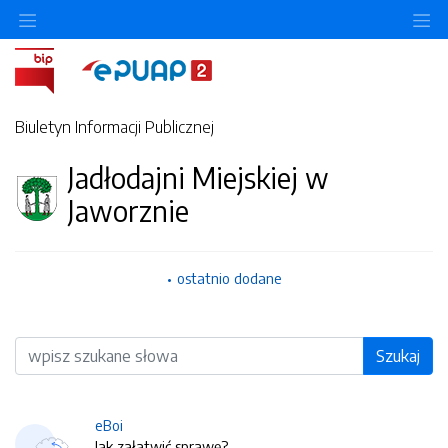
O
Biuletyn Informacji Publicznej
Jadłodajni Miejskiej w
Jaworznie
ostatnio dodane
Wyszukiwarka
Szukaj
eBoi
Jak załatwić sprawę?