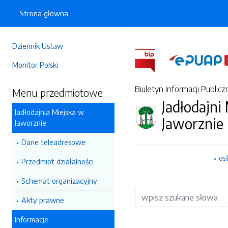
Strona główna
Dziennik Ustaw
Monitor Polski
Biuletyn Informacji Publicz
Menu przedmiotowe
Jadłodajni
Jadłodajnia Miejska w
Jaworznie
Jaworznie
Dane teleadresowe
os
Przedmiot działalności
Schemat organizacyjny
Wyszukiwarka
Akty prawne
Informacje