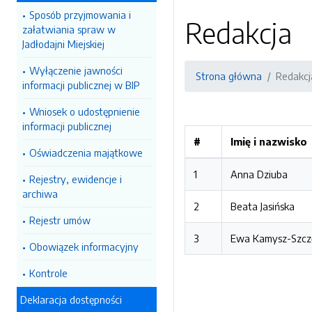
Sposób przyjmowania i
Redakcja
załatwiania spraw w
Jadłodajni Miejskiej
Wyłączenie jawności
Strona główna
Redakcj
informacji publicznej w BIP
Wniosek o udostępnienie
informacji publicznej
#
Imię i nazwisko
Oświadczenia majątkowe
1
Anna Dziuba
Rejestry, ewidencje i
archiwa
2
Beata Jasińska
Rejestr umów
3
Ewa Kamysz-Szcz
Obowiązek informacyjny
Kontrole
Deklaracja dostępności