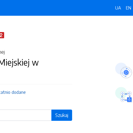
UA
EN
nej
 Miejskiej w
tatnio dodane
Szukaj