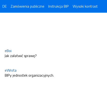
DE
Zamówienia publiczne
Instrukcja BIP
Wysoki kontrast
eBoi
Jak załatwić sprawę?
eWrota
BIPy jednostek organizacyjnych.